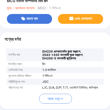
MCU ইউনিট কম্পিউটার বোর্ড বক্স
মূল্য：আলোচনা সাপেক্ষে
MOQ：1 পিসিএস
ভালো দাম
এখন যোগাযোগ
পণ্যের বর্ণনা
,
DH220 এক্সক্যাভেটর খুচরা যন্ত্রাংশ
লক্ষণীয় করা
,
2543-1035 খননকারী খুচরা যন্ত্রাংশ
DH200-5 খননকারী কন্ট্রোলার
উৎপত্তি স্থল
চীন
ডেলিভারি সময়
1-3 কার্যদিবস
ন্যূনতম চাহিদার পরিমাণ
1 পিসিএস
পরিচিতিমুলক নাম
JGC
পরিশোধের শর্ত
L/C, D/A, D/P, T/T, ওয়েস্টার্ন ইউনিয়ন, মানিগ্রাম
আরো দেখুন