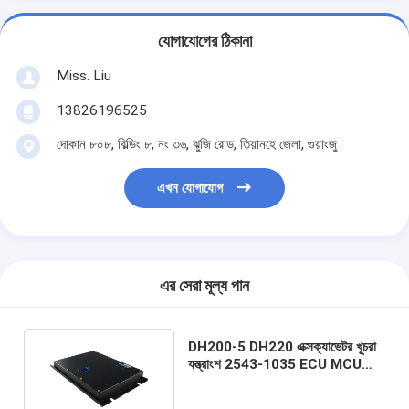
যোগাযোগের ঠিকানা
Miss. Liu
13826196525
দোকান ৮০৮, বিল্ডিং ৮, নং ৩৬, ঝুজি রোড, তিয়ানহে জেলা, গুয়াংজু
এখন যোগাযোগ
এর সেরা মূল্য পান
DH200-5 DH220 এক্সক্যাভেটর খুচরা
যন্ত্রাংশ 2543-1035 ECU MCU
ইউনিট কম্পিউটার বোর্ড বক্স