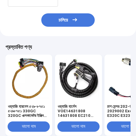
চালিয়ে
প্রস্তাবিত পণ্য
ওয়্যারিং হারনেস ৫২৯-৮৭৫১
ওয়্যারিং হার্নেস
চাপ সেন্সর 202-90
৫২৯৮৭৫১ 330GC
VOE14631808
2029002 Exca
320GC এক্সকাভেটর ইঞ্জিন
14631808 EC210
E320C E323D 
যন্ত্রাংশ এর জন্য
EC240 EC290
E325D E330C 
EC200B EC210B
এর জন্য
ভালো দাম
ভালো দাম
ভালো দাম
এক্সক্যাভারের জন্য