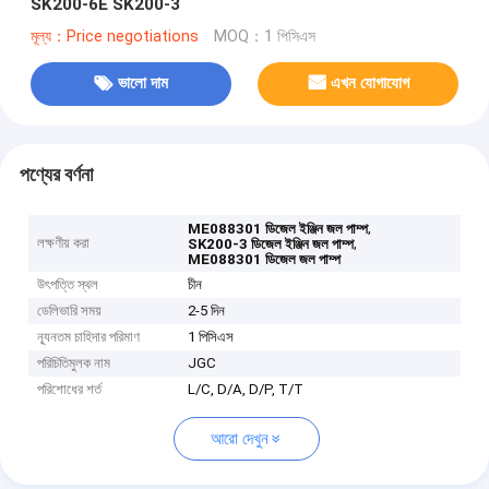
SK200-6E SK200-3
মূল্য：Price negotiations
MOQ：1 পিসিএস
ভালো দাম
এখন যোগাযোগ
পণ্যের বর্ণনা
,
ME088301 ডিজেল ইঞ্জিন জল পাম্প
লক্ষণীয় করা
,
SK200-3 ডিজেল ইঞ্জিন জল পাম্প
ME088301 ডিজেল জল পাম্প
উৎপত্তি স্থল
চীন
ডেলিভারি সময়
2-5 দিন
ন্যূনতম চাহিদার পরিমাণ
1 পিসিএস
পরিচিতিমুলক নাম
JGC
পরিশোধের শর্ত
L/C, D/A, D/P, T/T
আরো দেখুন