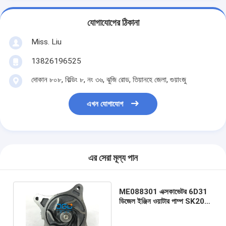
যোগাযোগের ঠিকানা
Miss. Liu
13826196525
দোকান ৮০৮, বিল্ডিং ৮, নং ৩৬, ঝুজি রোড, তিয়ানহে জেলা, গুয়াংজু
এখন যোগাযোগ
এর সেরা মূল্য পান
ME088301 এক্সকাভেটর 6D31
ডিজেল ইঞ্জিন ওয়াটার পাম্প SK200-
6 SK200-6E SK200-3