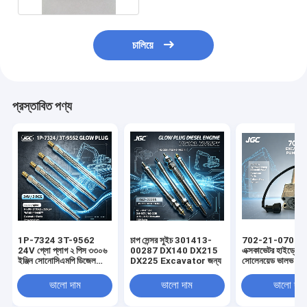
চালিয়ে
প্রস্তাবিত পণ্য
1P-7324 3T-9562
চাপ সেন্সর সুইচ 301413-
702-21-07010 
24V গ্লো প্লাগ ২ পিস ৩৩০৬
00287 DX140 DX215
এক্সকাভেটর হাইড্রোলি
ইঞ্জিন সোনোসিএমপি ডিজেল
DX225 Excavator জন্য
সোলেনয়েড ভালভ 
গ্লো প্লাগ পিকে-৯৮ ৩টি৯৫৬২
এর জন্য
৩এস৯৬২৪ ৭এম১৬৩৪
ভালো দাম
ভালো দাম
ভালো দাম
৯এইচ৪৫৭৭ এক্সকাভেটর পার্টসের
জন্য