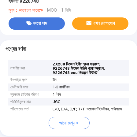
ইউনিট 9226748
মূল্য：আলোচনা সাপেক্ষে
MOQ：1 পিসি
ভালো দাম
এখন যোগাযোগ
পণ্যের বর্ণনা
,
ZX200 ডিজেল ইঞ্জিন খুচরা যন্ত্রাংশ
লক্ষণীয় করা
,
9226748 ডিজেল ইঞ্জিন খুচরা যন্ত্রাংশ
9226748 ecu নিয়ন্ত্রণ ইউনিট
উৎপত্তি স্থল
চীন
ডেলিভারি সময়
1-3 কার্যদিবস
ন্যূনতম চাহিদার পরিমাণ
1 পিসি
পরিচিতিমুলক নাম
JGC
পরিশোধের শর্ত
L/C, D/A, D/P, T/T, ওয়েস্টার্ন ইউনিয়ন, মানিগ্রাম
আরো দেখুন