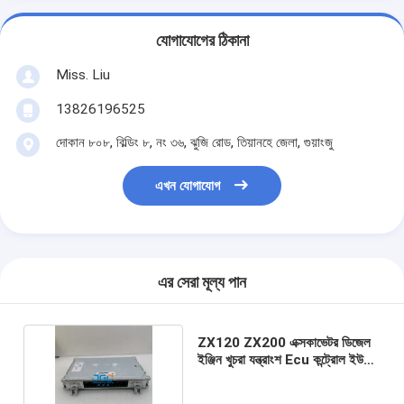
যোগাযোগের ঠিকানা
Miss. Liu
13826196525
দোকান ৮০৮, বিল্ডিং ৮, নং ৩৬, ঝুজি রোড, তিয়ানহে জেলা, গুয়াংজু
এখন যোগাযোগ
এর সেরা মূল্য পান
ZX120 ZX200 এক্সকাভেটর ডিজেল
ইঞ্জিন খুচরা যন্ত্রাংশ Ecu কন্ট্রোল ইউনিট
9226748