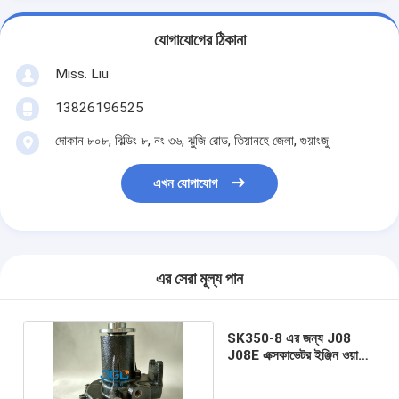
যোগাযোগের ঠিকানা
Miss. Liu
13826196525
দোকান ৮০৮, বিল্ডিং ৮, নং ৩৬, ঝুজি রোড, তিয়ানহে জেলা, গুয়াংজু
এখন যোগাযোগ
এর সেরা মূল্য পান
SK350-8 এর জন্য J08
J08E এক্সকাভেটর ইঞ্জিন ওয়াটার
পাম্প 16100-4290