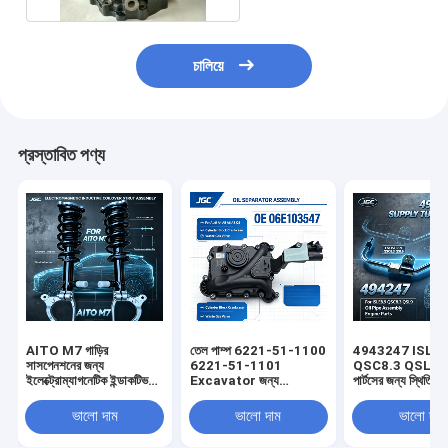
চালিয়ে
প্রস্তাবিত পণ্য
AITO M7 গাড়ির
তেল পাম্প 6221-51-1100
4943247 ISLE8.9
সাসপেনশনের জন্য
6221-51-1101
QSC8.3 QSL9 ইঞ্
ইলেক্ট্রোম্যাগনেটিক ইন্ডাকটিভ
Excavator জন্য
পার্টসের জন্য স্থিতিশী
ফ্রন্ট কয়েলওভার স্ট্রাট
PC300-5 ইঞ্জিন S6D108
পারফরম্যান্স সহ হোল
অ্যাসেম্বলি, অ্যাডজাস্টেবল
পাইপ ফুয়েল সাপ্লাই ট
ভালো দাম
ভালো দাম
ভালো দাম
ড্যাম্পিং শক অ্যাবজরবার সহ
অ্যাসেম্বলি