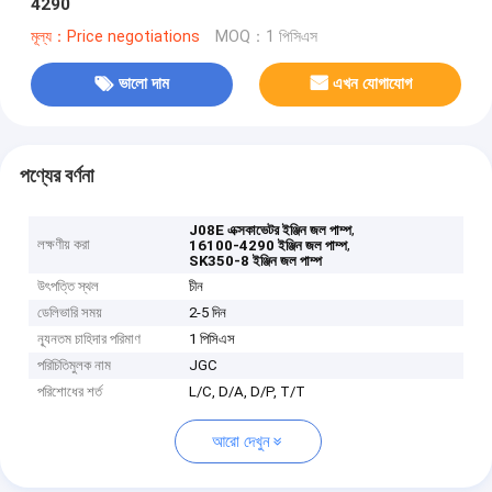
4290
মূল্য：Price negotiations
MOQ：1 পিসিএস
ভালো দাম
এখন যোগাযোগ
পণ্যের বর্ণনা
,
J08E এক্সকাভেটর ইঞ্জিন জল পাম্প
লক্ষণীয় করা
,
16100-4290 ইঞ্জিন জল পাম্প
SK350-8 ইঞ্জিন জল পাম্প
উৎপত্তি স্থল
চীন
ডেলিভারি সময়
2-5 দিন
ন্যূনতম চাহিদার পরিমাণ
1 পিসিএস
পরিচিতিমুলক নাম
JGC
পরিশোধের শর্ত
L/C, D/A, D/P, T/T
আরো দেখুন