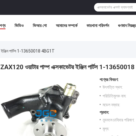
পণ্য
ভিডিও
ভিআর শো
আমাদের সম্পর্কে
কারখানা পরিদর্শন
গুণমান নিয়ন্ত্
টর ইঞ্জিন পার্টস 1-13650018 4BG1T
ZAX120 ওয়াটার পাম্প এক্সকাভেটর ইঞ্জিন পার্টস 1-136500
পণ্যের বিবরণ:
উৎপত্তি স্থল:
পরিচিতিমুলক নাম:
মডেল নম্বার:
প্রদান:
ন্যূনতম চাহিদার পরিমাণ:
মূল্য: