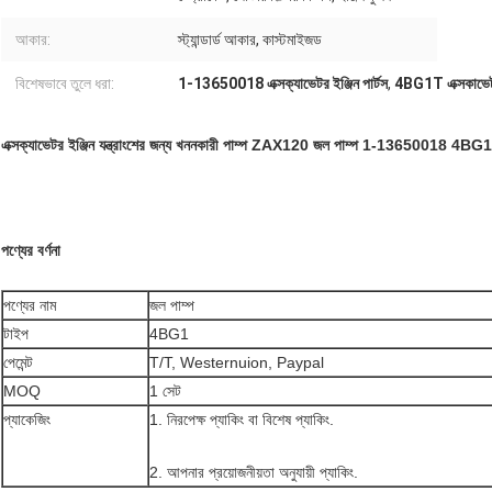
আকার:
স্ট্যান্ডার্ড আকার, কাস্টমাইজড
বিশেষভাবে তুলে ধরা:
1-13650018 এক্সক্যাভেটর ইঞ্জিন পার্টস
,
4BG1T এক্সকাভেটর 
এক্সক্যাভেটর ইঞ্জিন যন্ত্রাংশের জন্য খননকারী পাম্প ZAX120 জল পাম্প 1-13650018 4BG
পণ্যের বর্ণনা
পণ্যের নাম
জল পাম্প
টাইপ
4BG1
পেমেন্ট
T/T, Westernuion, Paypal
MOQ
1 সেট
প্যাকেজিং
1. নিরপেক্ষ প্যাকিং বা বিশেষ প্যাকিং.
2. আপনার প্রয়োজনীয়তা অনুযায়ী প্যাকিং.