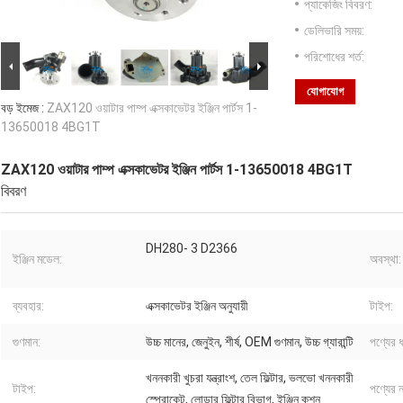
প্যাকেজিং বিবরণ:
ডেলিভারি সময়:
পরিশোধের শর্ত:
যোগাযোগ
বড় ইমেজ :
ZAX120 ওয়াটার পাম্প এক্সকাভেটর ইঞ্জিন পার্টস 1-
13650018 4BG1T
ZAX120 ওয়াটার পাম্প এক্সকাভেটর ইঞ্জিন পার্টস 1-13650018 4BG1T
বিবরণ
DH280- 3 D2366
ইঞ্জিন মডেল:
অবস্থা:
ব্যবহার:
এক্সকাভেটর ইঞ্জিন অনুযায়ী
টাইপ:
গুণমান:
উচ্চ মানের, জেনুইন, শীর্ষ, OEM গুণমান, উচ্চ গ্যারান্টি
পণ্যের 
খননকারী খুচরা যন্ত্রাংশ, তেল ফিল্টার, ভলভো খননকারী
টাইপ:
পণ্যের ন
স্প্রোকেট, লোডার ফিল্টার বিভাগ, ইঞ্জিন কুশন