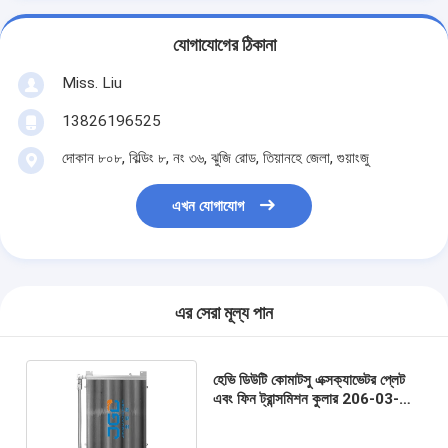
যোগাযোগের ঠিকানা
Miss. Liu
13826196525
দোকান ৮০৮, বিল্ডিং ৮, নং ৩৬, ঝুজি রোড, তিয়ানহে জেলা, গুয়াংজু
এখন যোগাযোগ
এর সেরা মূল্য পান
হেভি ডিউটি ​​কোমাটসু এক্সক্যাভেটর প্লেট
এবং ফিন ট্রান্সমিশন কুলার 206-03-
71120 PC220-7