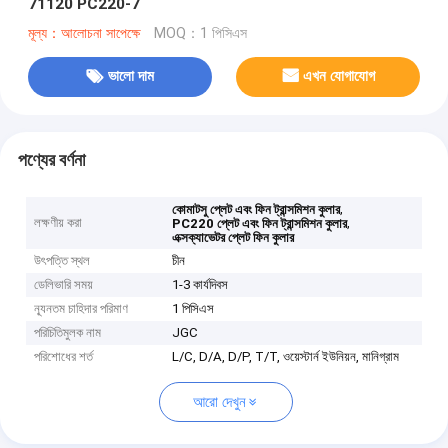
71120 PC220-7
মূল্য：আলোচনা সাপেক্ষে
MOQ：1 পিসিএস
ভালো দাম
এখন যোগাযোগ
পণ্যের বর্ণনা
,
কোমাটসু প্লেট এবং ফিন ট্রান্সমিশন কুলার
লক্ষণীয় করা
,
PC220 প্লেট এবং ফিন ট্রান্সমিশন কুলার
এক্সক্যাভেটর প্লেট ফিন কুলার
উৎপত্তি স্থল
চীন
ডেলিভারি সময়
1-3 কার্যদিবস
ন্যূনতম চাহিদার পরিমাণ
1 পিসিএস
পরিচিতিমুলক নাম
JGC
পরিশোধের শর্ত
L/C, D/A, D/P, T/T, ওয়েস্টার্ন ইউনিয়ন, মানিগ্রাম
আরো দেখুন