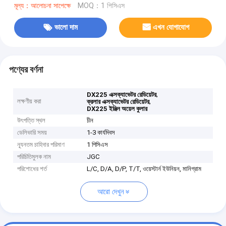
মূল্য：আলোচনা সাপেক্ষে
MOQ：1 পিসিএস
ভালো দাম
এখন যোগাযোগ
পণ্যের বর্ণনা
,
DX225 এক্সক্যাভেটর রেডিয়েটর
লক্ষণীয় করা
,
ক্রলার এক্সক্যাভেটর রেডিয়েটর
DX225 ইঞ্জিন অয়েল কুলার
উৎপত্তি স্থল
চীন
ডেলিভারি সময়
1-3 কার্যদিবস
ন্যূনতম চাহিদার পরিমাণ
1 পিসিএস
পরিচিতিমুলক নাম
JGC
পরিশোধের শর্ত
L/C, D/A, D/P, T/T, ওয়েস্টার্ন ইউনিয়ন, মানিগ্রাম
আরো দেখুন