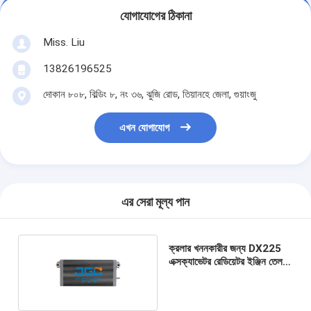
যোগাযোগের ঠিকানা
Miss. Liu
13826196525
দোকান ৮০৮, বিল্ডিং ৮, নং ৩৬, ঝুজি রোড, তিয়ানহে জেলা, গুয়াংজু
এখন যোগাযোগ
এর সেরা মূল্য পান
ক্রলার খননকারীর জন্য DX225
এক্সক্যাভেটর রেডিয়েটর ইঞ্জিন তেল
কুলার