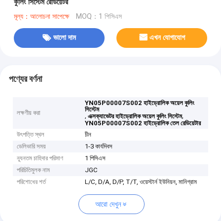
কুলিং সিস্টেম রেডিয়েটর
মূল্য：আলোচনা সাপেক্ষে
MOQ：1 পিসিএস
ভালো দাম
এখন যোগাযোগ
পণ্যের বর্ণনা
YN05P00007S002 হাইড্রোলিক অয়েল কুলিং
সিস্টেম
লক্ষণীয় করা
,
,
এক্সক্যাভেটর হাইড্রোলিক অয়েল কুলিং সিস্টেম
YN05P00007S002 হাইড্রোলিক তেল রেডিয়েটার
উৎপত্তি স্থল
চীন
ডেলিভারি সময়
1-3 কার্যদিবস
ন্যূনতম চাহিদার পরিমাণ
1 পিসিএস
পরিচিতিমুলক নাম
JGC
পরিশোধের শর্ত
L/C, D/A, D/P, T/T, ওয়েস্টার্ন ইউনিয়ন, মানিগ্রাম
আরো দেখুন