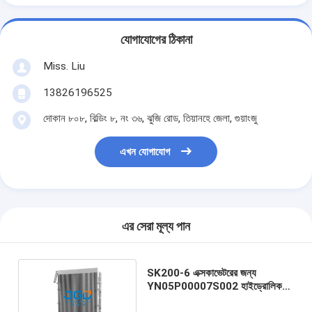
যোগাযোগের ঠিকানা
Miss. Liu
13826196525
দোকান ৮০৮, বিল্ডিং ৮, নং ৩৬, ঝুজি রোড, তিয়ানহে জেলা, গুয়াংজু
এখন যোগাযোগ
এর সেরা মূল্য পান
SK200-6 এক্সকাভেটরের জন্য
YN05P00007S002 হাইড্রোলিক
অয়েল কুলিং সিস্টেম রেডিয়েটর