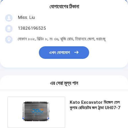
যোগাযোগের ঠিকানা
Miss. Liu
13826196525
দোকান ৮০৮, বিল্ডিং ৮, নং ৩৬, ঝুজি রোড, তিয়ানহে জেলা, গুয়াংজু
এখন যোগাযোগ
এর সেরা মূল্য পান
Kato Excavator ডিজেল তেল
কুলার রেডিয়েটর জল ঠান্ডা UH07-7