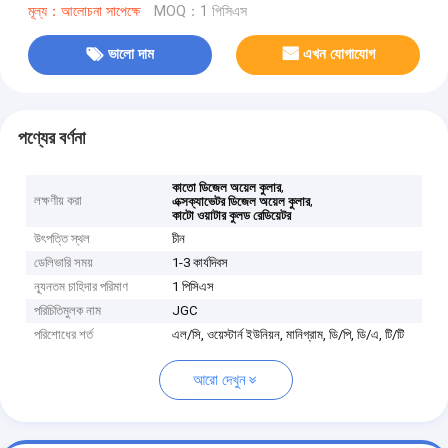
মূল্য：আলোচনা সাপেক্ষে
MOQ：1 পিসিএস
ভালো দাম
এখন যোগাযোগ
পণ্যের বর্ণনা
,
কাতো ডিজেল অয়েল কুলার
লক্ষণীয় করা
,
এক্সক্যাভেটর ডিজেল অয়েল কুলার
কাটো ওয়াটার কুলড রেডিয়েটর
উৎপত্তি স্থল
চীন
ডেলিভারি সময়
1-3 কার্যদিবস
ন্যূনতম চাহিদার পরিমাণ
1 পিসিএস
পরিচিতিমুলক নাম
JGC
পরিশোধের শর্ত
এল/সি, ওয়েস্টার্ন ইউনিয়ন, মানিগ্রাম, ডি/পি, ডি/এ, টি/টি
আরো দেখুন