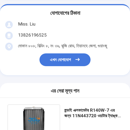
যোগাযোগের ঠিকানা
Miss. Liu
13826196525
দোকান ৮০৮, বিল্ডিং ৮, নং ৩৬, ঝুজি রোড, তিয়ানহে জেলা, গুয়াংজু
এখন যোগাযোগ
এর সেরা মূল্য পান
হুন্ডাই এক্সকাভেটর R140W-7 এর
জন্য 11N443720 ওয়াটার ট্যাঙ্ক
রেডিয়েটর যন্ত্রাংশ