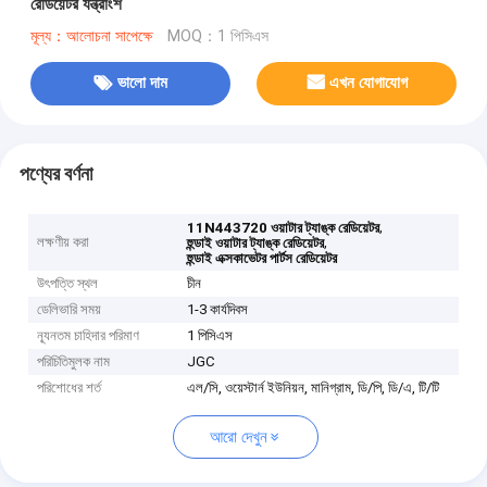
রেডিয়েটর যন্ত্রাংশ
মূল্য：আলোচনা সাপেক্ষে
MOQ：1 পিসিএস
ভালো দাম
এখন যোগাযোগ
পণ্যের বর্ণনা
,
11N443720 ওয়াটার ট্যাঙ্ক রেডিয়েটর
লক্ষণীয় করা
,
হুন্ডাই ওয়াটার ট্যাঙ্ক রেডিয়েটর
হুন্ডাই এক্সকাভেটর পার্টস রেডিয়েটর
উৎপত্তি স্থল
চীন
ডেলিভারি সময়
1-3 কার্যদিবস
ন্যূনতম চাহিদার পরিমাণ
1 পিসিএস
পরিচিতিমুলক নাম
JGC
পরিশোধের শর্ত
এল/সি, ওয়েস্টার্ন ইউনিয়ন, মানিগ্রাম, ডি/পি, ডি/এ, টি/টি
আরো দেখুন