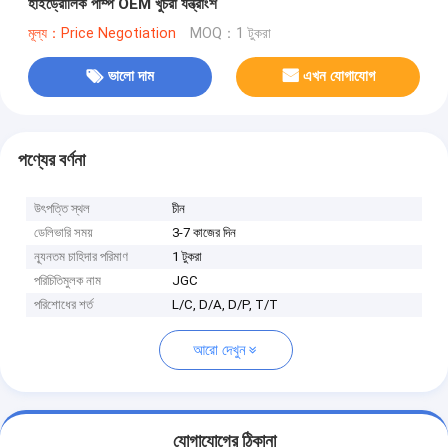
হাইড্রোলিক পাম্প OEM খুচরা যন্ত্রাংশ
মূল্য：Price Negotiation
MOQ：1 টুকরা
ভালো দাম
এখন যোগাযোগ
পণ্যের বর্ণনা
উৎপত্তি স্থল
চীন
ডেলিভারি সময়
3-7 কাজের দিন
ন্যূনতম চাহিদার পরিমাণ
1 টুকরা
পরিচিতিমুলক নাম
JGC
পরিশোধের শর্ত
L/C, D/A, D/P, T/T
আরো দেখুন
যোগাযোগের ঠিকানা