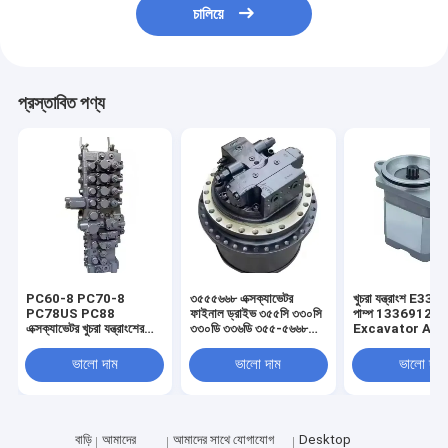
চালিয়ে
প্রস্তাবিত পণ্য
PC60-8 PC70-8
৩৫৫৫৬৬৮ এক্সক্যাভেটর
খুচরা যন্ত্রাংশ E330
PC78US PC88
ফাইনাল ড্রাইভ ৩৫৫সি ৩৩০সি
পাম্প 1336912
এক্সক্যাভেটর খুচরা যন্ত্রাংশের
৩৩০ডি ৩৩৬ডি ৩৫৫-৫৬৬৮
Excavator A8
জন্য প্রধান নিয়ন্ত্রণ ভালভ
ট্রাভেল মোটর
প্রধান পাম্পের যন্ত্রাংশ
1336912
ভালো দাম
ভালো দাম
ভালো দাম
বাড়ি
আমাদের
আমাদের সাথে যোগাযোগ
Desktop