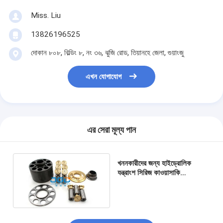
Miss. Liu
13826196525
দোকান ৮০৮, বিল্ডিং ৮, নং ৩৬, ঝুজি রোড, তিয়ানহে জেলা, গুয়াংজু
এখন যোগাযোগ
এর সেরা মূল্য পান
খননকারীদের জন্য হাইড্রোলিক
যন্ত্রাংশ সিরিজ কাওয়াসাকি
K3V180 হাইড্রোলিক পাম্প OEM
খুচরা যন্ত্রাংশ