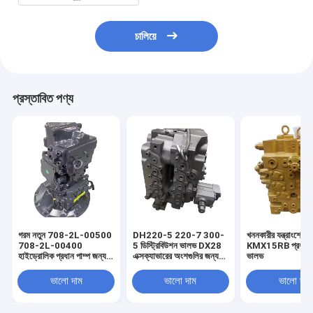
চালিয়ে
প্রস্তাবিত পণ্য
গরম নতুন 708-2L-00500
DH220-5 220-7 300-
খননকারীর যন্ত্রাংশের জ
708-2L-00400
5 ডিস্ট্রিবিউশন ভালভ DX28
KMX15RB প্রধান নিয়
হাইড্রোলিক প্রধান পাম্প জন্য
এক্সক্যাভারের অংশগুলির জন্য
ভালভ
PC200-8 PC200-
প্রধান নিয়ন্ত্রণ ভালভ
8MO Excavator নির্মাণ
ভালো দাম
ভালো দাম
ভালো দাম
যন্ত্রপাতি যন্ত্রাংশ