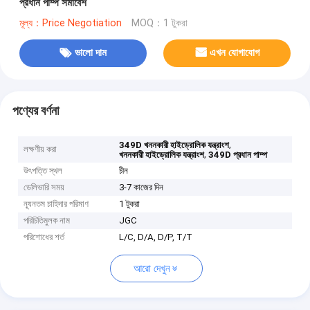
প্রধান পাম্প সমাবেশ
মূল্য：Price Negotiation
MOQ：1 টুকরা
ভালো দাম
এখন যোগাযোগ
পণ্যের বর্ণনা
,
349D খননকারী হাইড্রোলিক যন্ত্রাংশ
লক্ষণীয় করা
,
খননকারী হাইড্রোলিক যন্ত্রাংশ
349D প্রধান পাম্প
উৎপত্তি স্থল
চীন
ডেলিভারি সময়
3-7 কাজের দিন
ন্যূনতম চাহিদার পরিমাণ
1 টুকরা
পরিচিতিমুলক নাম
JGC
পরিশোধের শর্ত
L/C, D/A, D/P, T/T
আরো দেখুন