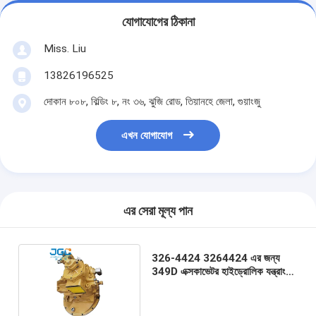
যোগাযোগের ঠিকানা
Miss. Liu
13826196525
দোকান ৮০৮, বিল্ডিং ৮, নং ৩৬, ঝুজি রোড, তিয়ানহে জেলা, গুয়াংজু
এখন যোগাযোগ
এর সেরা মূল্য পান
326-4424 3264424 এর জন্য
349D এক্সকাভেটর হাইড্রোলিক যন্ত্রাংশ
প্রধান পাম্প সমাবেশ