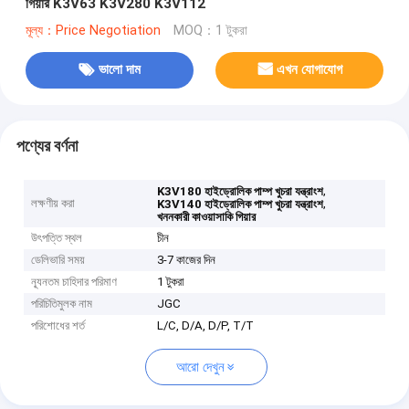
গিয়ার K3V63 K3V280 K3V112
মূল্য：Price Negotiation
MOQ：1 টুকরা
ভালো দাম
এখন যোগাযোগ
পণ্যের বর্ণনা
,
K3V180 হাইড্রোলিক পাম্প খুচরা যন্ত্রাংশ
লক্ষণীয় করা
,
K3V140 হাইড্রোলিক পাম্প খুচরা যন্ত্রাংশ
খননকারী কাওয়াসাকি গিয়ার
উৎপত্তি স্থল
চীন
ডেলিভারি সময়
3-7 কাজের দিন
ন্যূনতম চাহিদার পরিমাণ
1 টুকরা
পরিচিতিমুলক নাম
JGC
পরিশোধের শর্ত
L/C, D/A, D/P, T/T
আরো দেখুন