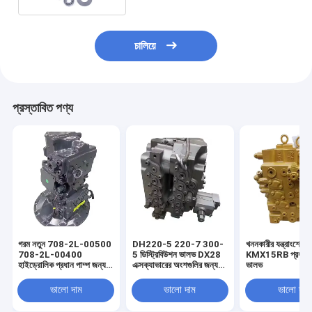
চালিয়ে
প্রস্তাবিত পণ্য
গরম নতুন 708-2L-00500
DH220-5 220-7 300-
খননকারীর যন্ত্রাংশের জ
708-2L-00400
5 ডিস্ট্রিবিউশন ভালভ DX28
KMX15RB প্রধান নিয়
হাইড্রোলিক প্রধান পাম্প জন্য
এক্সক্যাভারের অংশগুলির জন্য
ভালভ
PC200-8 PC200-
প্রধান নিয়ন্ত্রণ ভালভ
8MO Excavator নির্মাণ
ভালো দাম
ভালো দাম
ভালো দাম
যন্ত্রপাতি যন্ত্রাংশ