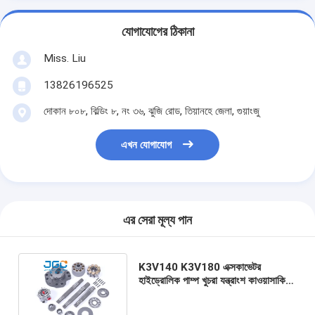
যোগাযোগের ঠিকানা
Miss. Liu
13826196525
দোকান ৮০৮, বিল্ডিং ৮, নং ৩৬, ঝুজি রোড, তিয়ানহে জেলা, গুয়াংজু
এখন যোগাযোগ
এর সেরা মূল্য পান
K3V140 K3V180 এক্সকাভেটর
হাইড্রোলিক পাম্প খুচরা যন্ত্রাংশ কাওয়াসাকি
গিয়ার K3V63 K3V280 K3V112